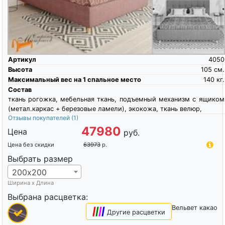
Артикул
4050
Высота
105
см.
Максимальный вес на 1 спальное место
140
кг.
Состав
ткань рогожка, мебельная ткань, подъемный механизм с ящиком
(метал.каркас + березовые ламели), экокожа, ткань велюр,
Отзывы покупателей
(1)
47980
Цена
руб.
Цена без скидки
63973
р.
Выбрать размер
200х200
Ширина х Длина
Выбрана расцветка:
Вельвет какао
|
|
|
|
Другие расцветки