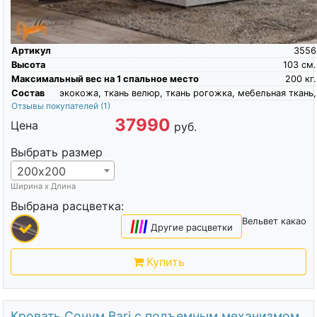
Артикул
3556
Высота
103
см.
Максимальный вес на 1 спальное место
200
кг.
Состав
экокожа, ткань велюр, ткань рогожка, мебельная ткань,
Отзывы покупателей
(1)
37990
Цена
руб.
Выбрать размер
200х200
Ширина х Длина
Выбрана расцветка:
Вельвет какао
|
|
|
|
Другие расцветки
Купить
Кровать Сонум Bari с подъемным механизмом