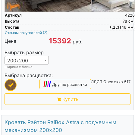
Артикул
4226
Высота
78
см.
Состав
ЛДСП 16 мм,
Отзывы покупателей
(2)
15392
Цена
руб.
Выбрать размер
200х200
Ширина х Длина
Выбрана расцветка:
ЛДСП Орех экко 517
|
|
|
|
Другие расцветки
Купить
Кровать Райтон RaiBox Astra с подъемным
механизмом 200х200