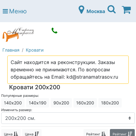
Страна матрасов
Меню
Москва
Open submenu (Матрасы)
Матрасы
Open submenu (Кровати)
Кровати
Open submenu (Аксессуары)
Аксессуары
Главная
Кровати
Open submenu (Диваны)
Диваны
Сайт находится на реконструкции. Заказы
Open submenu (Постельное белье)
Постельное белье
временно не принимаются. По вопросам
Open submenu (Мебель)
обращайтесь на Email: kd@stranamatrasov.ru
Мебель
Кровати 200х200
Open submenu (Основания)
Основания
Популярные размеры:
Open submenu (Детские матрасы)
Детские матрасы
140х200
140х190
90х200
160х200
180х200
Изменить размер:
Open submenu (Детские кровати)
Детские кровати
Open submenu (Шкафы)
Шкафы
Цена
Цена
Рейтинг
Рейтинг