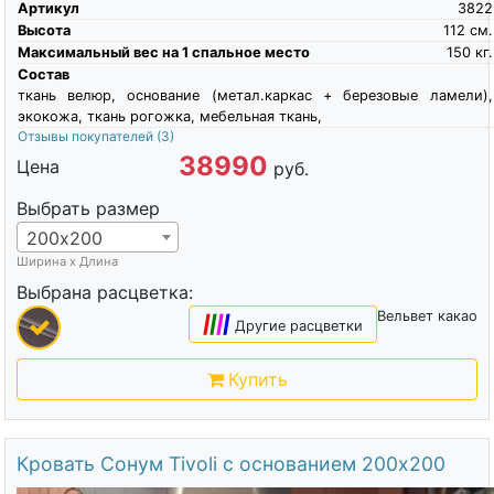
Артикул
3822
Высота
112
см.
Максимальный вес на 1 спальное место
150
кг.
Состав
ткань велюр, основание (метал.каркас + березовые ламели),
экокожа, ткань рогожка, мебельная ткань,
Отзывы покупателей
(3)
38990
Цена
руб.
Выбрать размер
200х200
Ширина х Длина
Выбрана расцветка:
Вельвет какао
|
|
|
|
Другие расцветки
Купить
Кровать Сонум Tivoli с основанием 200х200