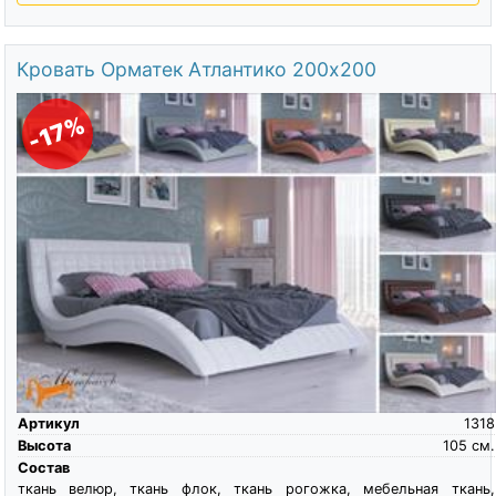
Кровать Орматек Атлантико 200х200
-17%
Артикул
1318
Высота
105
см.
Состав
ткань велюр, ткань флок, ткань рогожка, мебельная ткань,