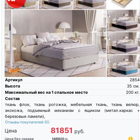
Артикул
2854
Высота
35
см.
Максимальный вес на 1 спальное место
200
кг.
Состав
ткань флок, ткань рогожка, мебельная ткань, ткань велюр,
экокожа, подъемный механизм с ящиком (метал.каркас +
березовые ламели),
Отзывы покупателей
(0)
81851
Цена
руб.
Цена без скидки
148820
р.