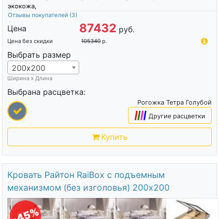
экокожа,
Отзывы покупателей
(3)
87432
Цена
руб.
Цена без скидки
105340
р.
Выбрать размер
200х200
Ширина х Длина
Выбрана расцветка:
Рогожка Тетра Голубой
|
|
|
|
Другие расцветки
Купить
Кровать Райтон RaiBox с подъемным
механизмом (без изголовья) 200х200
-45%