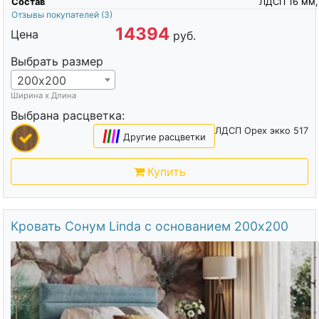
Состав
ЛДСП 16 мм,
Отзывы покупателей
(3)
14394
Цена
руб.
Выбрать размер
200х200
Ширина х Длина
Выбрана расцветка:
ЛДСП Орех экко 517
|
|
|
|
Другие расцветки
Купить
Кровать Сонум Linda с основанием 200х200