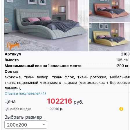
Артикул
2180
Высота
105
см.
Максимальный вес на 1 спальное место
200
кг.
Состав
экокожа, ткань велюр, ткань флок, ткань рогожка, мебельная
ткань, подъемный механизм с ящиком (метал.каркас + березовые
ламели),
Отзывы покупателей
(4)
102216
Цена
руб.
Цена без скидки
109910
р.
Выбрать размер
200х200