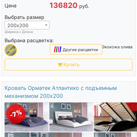
136820
Цена
руб.
Выбрать размер
200х200
Ширина х Длина
Выбрана расцветка:
Экокожа олива
|
|
|
|
Другие расцветки
Купить
Кровать Орматек Атлантико с подъемным
механизмом 200х200
-7%