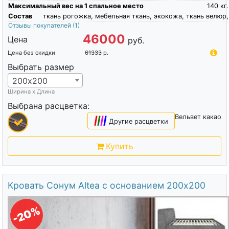
Максимальный вес на 1 спальное место
140
кг.
Состав
ткань рогожка, мебельная ткань, экокожа, ткань велюр,
Отзывы покупателей
(1)
46000
Цена
руб.
Цена без скидки
61333
р.
Выбрать размер
200х200
Ширина х Длина
Выбрана расцветка:
Вельвет какао
|
|
|
|
Другие расцветки
Купить
Кровать Сонум Altea с основанием 200х200
-20%