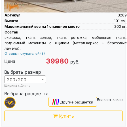
Артикул
3289
Высота
101
см.
Максимальный вес на 1 спальное место
200
кг.
Состав
экокожа, ткань велюр, ткань рогожка, мебельная ткань,
подъемный механизм с ящиком (метал.каркас + березовые
ламели),
Отзывы покупателей
(3)
39980
Цена
руб.
Выбрать размер
200х200
Ширина х Длина
Выбрана расцветка:
Вельвет какао
|
|
|
|
Другие расцветки
Купить