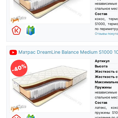
независимые
спальное мес
Состав
кокос, терм
S1000, термо
по периметру
Отзывы покуп
Матрас DreamLine Balance Medium S1000 1
Артикул
-40%
Высота
Жесткость с
Жесткость с
Максимальны
Пружины
независимые
спальное мес
Состав
латекс, кок
пружины S100
усиление по 