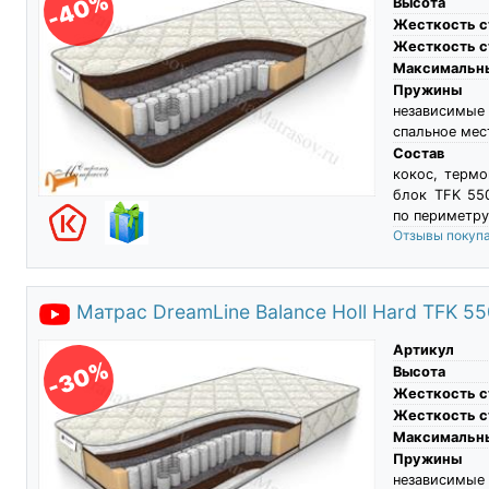
-40%
Высота
Жесткость с
Жесткость с
Максимальны
Пружины
независимы
спальное мес
Состав
кокос, терм
блок TFK 550
по периметру
Отзывы покуп
Матрас DreamLine Balance Holl Hard TFK 5
Артикул
-30%
Высота
Жесткость с
Жесткость с
Максимальны
Пружины
независимы