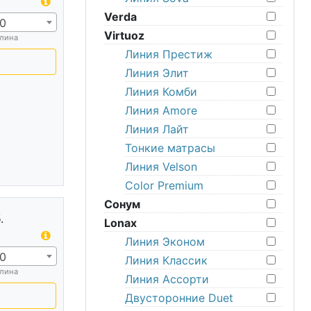
Verda
0
Virtuoz
лина
Линия Престиж
Линия Элит
Линия Комби
Линия Amore
Линия Лайт
Тонкие матрасы
Линия Velson
Color Premium
Сонум
.
Lonax
Линия Эконом
0
Линия Классик
лина
Линия Ассорти
Двусторонние Duet