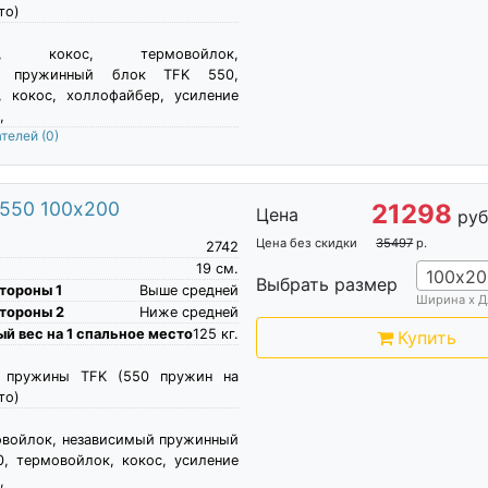
то)
ер, кокос, термовойлок,
й пружинный блок TFK 550,
, кокос, холлофайбер, усиление
,
ателей
(0)
 550 100х200
21298
Цена
руб
Цена без скидки
35497
р.
2742
19
см.
100х20
Выбрать размер
тороны 1
Выше средней
Ширина х Д
тороны 2
Ниже средней
й вес на 1 спальное место
125
кг.
Купить
е пружины TFK (550 пружин на
то)
овойлок, независимый пружинный
, термовойлок, кокос, усиление
,