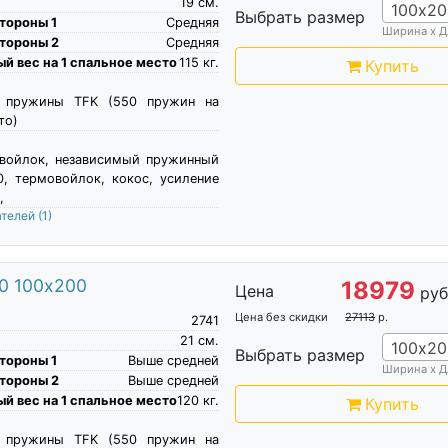
19
см.
100х20
Выбрать размер
тороны 1
Средняя
Ширина х Д
тороны 2
Средняя
й вес на 1 спальное место
115
кг.
Купить
е пружины TFK (550 пружин на
то)
овойлок, независимый пружинный
, термовойлок, кокос, усиление
,
ателей
(1)
50 100х200
18979
Цена
руб
Цена без скидки
27113
р.
2741
21
см.
100х20
Выбрать размер
тороны 1
Выше средней
Ширина х Д
тороны 2
Выше средней
й вес на 1 спальное место
120
кг.
Купить
е пружины TFK (550 пружин на