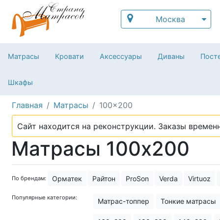
Москва
Матрасы
Кровати
Аксессуары
Диваны
Посте
Шкафы
Главная
Матрасы
100x200
Сайт находится на реконструкции. Заказы временн
Матрасы 100х200
Орматек
Райтон
ProSon
Verda
Virtuoz
По брендам:
Популярные категории:
Матрас-топпер
Тонкие матрасы
Матрас для сна
Пружинные мат