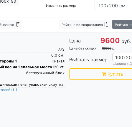
160х190
Изменить размер:
матрас
Зональный матрас
Релакс матрасы
Матрас Плюс
 беспружинные кокосовые
Импортные матрасы
Пуф-матр
убыванию
Рейтинг
по возрастанию
Рейтинг
п
9600
Цена
руб.
Цена без скидки
12800
р.
773
6.0
см.
100х20
Выбрать размер
тороны 1
Низкая
Ширина х Д
й вес на 1 спальное место
120
кг.
беспружинный блок
Купить
дическая пена, упаковка- скрутка,
ателей
(11)