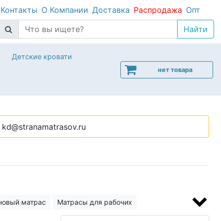
Контакты
О Компании
Доставка
Распродажа
Опт
Детские кровати
нет товара
kd@stranamatrasov.ru
новый матрас
Матрасы для рабочих
м
Матрасы 30 см высотой
Матрас Comfort