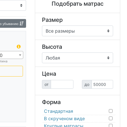
Подобрать матрас
Матрас Balance
Матрас Слип
асы складные
Размер
о убыванию
Высота
0
лина
Цена
от
до
Форма
Стандартная
В скрученом виде
Круглые матрасы