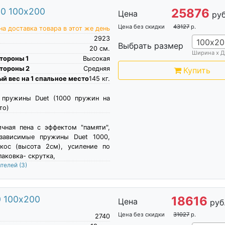
0 100х200
25876
Цена
руб
Цена без скидки
43127
р.
а доставка товара в этот же день
2923
100х20
Выбрать размер
20
см.
Ширина х Д
тороны 1
Высокая
тороны 2
Средняя
Купить
й вес на 1 спальное место
145
кг.
 пружины Duet (1000 пружин на
то)
чная пена c эффектом "памяти",
езависимые пружины Duet 1000,
окос (высота 2см), усиление по
паковка- скрутка,
ателей
(3)
0 100х200
18616
Цена
руб
Цена без скидки
31027
р.
2740