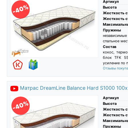
Артикул
-40%
Высота
Жесткость с
Жесткость с
Максимальны
Пружины
независимы
спальное мес
Состав
кокос, терм
блок TFK 55
усиление по 
Отзывы покуп
Матрас DreamLine Balance Hard S1000 100
Артикул
-40%
Высота
Жесткость с
Жесткость с
Максимальны
Пружины