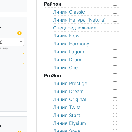
Райтон
Линия Classic
Линия Натура (Natura)
.
Спецпредложение
Линия Flow
0
Линия Harmony
лина
Линия Lagom
Линия Dröm
Линия One
ProSon
Линия Prestige
Линия Dream
Линия Original
Линия Twist
Линия Start
Линия Elysium
.
Линия Sova