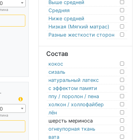
Выше средней
0
Средняя
лина
Ниже средней
Низкая (Мягкий матрас)
Разные жесткости сторон
Состав
кокос
сизаль
натуральный латекс
с эффектом памяти
.
ппу / поролон / пена
холкон / холлофайбер
0
лён
лина
шерсть мериноса
огнеупорная ткань
вата