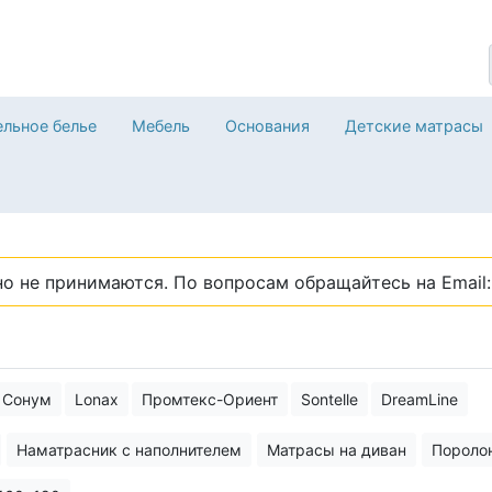
льное белье
Мебель
Основания
Детские матрасы
о не принимаются. По вопросам обращайтесь на Email: 
Сонум
Lonax
Промтекс-Ориент
Sontelle
DreamLine
Наматрасник с наполнителем
Матрасы на диван
Пороло
расы
Складные матрасы
Матрас с искусственным латексо