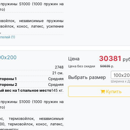
 пружины S1000 (1000 пружин на
то)
овойлок, независимые пружины
войлок, кокос, латекс, усиление
,
ателей
(1)
00х200
30381
Цена
руб
Цена без скидки
50635
р.
2748
21
см.
100х20
Выбрать размер
тороны 1
Средняя
Ширина х Д
тороны 2
Средняя
й вес на 1 спальное место
145
кг.
Купить
 пружины S1000 (1000 пружин на
то)
ос, термовойлок, независимые
0, термовойлок, кокос, латекс,
периметру,