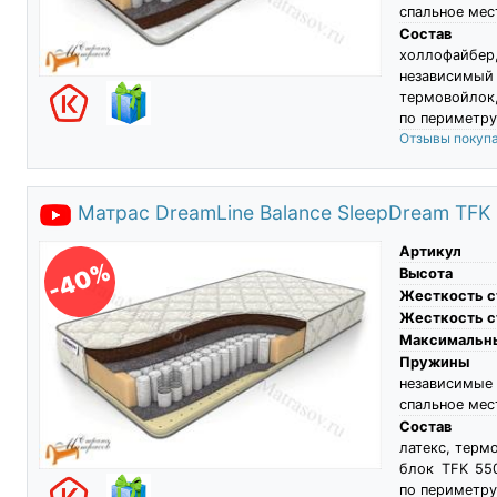
спальное мес
Состав
холлофайб
независимы
термовойлок
по периметру
Отзывы покуп
Матрас DreamLine Balance SleepDream TFK
Артикул
-40%
Высота
Жесткость с
Жесткость с
Максимальны
Пружины
независимы
спальное мес
Состав
латекс, терм
блок TFK 550
по периметру