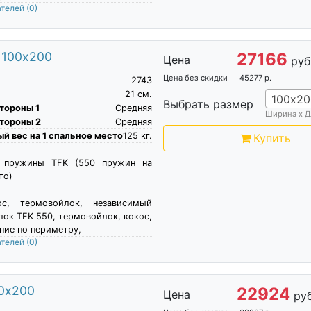
ателей
(0)
 100х200
27166
Цена
руб
Цена без скидки
45277
р.
2743
21
см.
100х20
Выбрать размер
тороны 1
Средняя
Ширина х Д
тороны 2
Средняя
й вес на 1 спальное место
125
кг.
Купить
е пружины TFK (550 пружин на
то)
ос, термовойлок, независимый
ок TFK 550, термовойлок, кокос,
ение по периметру,
ателей
(0)
00х200
22924
Цена
руб