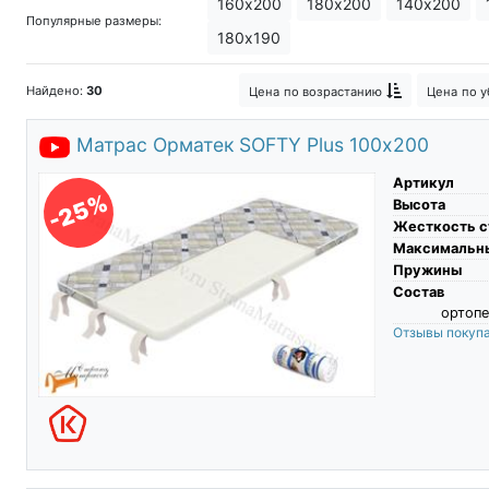
160х200
180х200
140х200
Популярные размеры:
Спящий матрас
Анатомический 
180х190
Американские матрасы
Матрасы
Найдено:
30
Цена
по возрастанию
Цена
по 
Матрас Орматек SOFTY Plus 100х200
Артикул
-25%
Высота
Жесткость с
Максимальны
Пружины
Состав
ортопе
Отзывы покуп