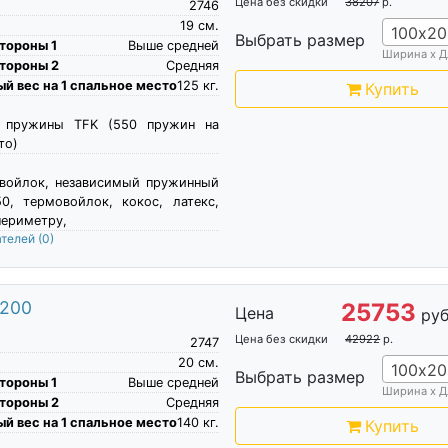
Цена без скидки
38207
р.
2746
19
см.
100х20
Выбрать размер
тороны 1
Выше средней
Ширина х Д
тороны 2
Средняя
й вес на 1 спальное место
125
кг.
Купить
е пружины TFK (550 пружин на
то)
овойлок, независимый пружинный
0, термовойлок, кокос, латекс,
периметру,
ателей
(0)
х200
25753
Цена
руб
Цена без скидки
42922
р.
2747
20
см.
100х20
Выбрать размер
тороны 1
Выше средней
Ширина х Д
тороны 2
Средняя
й вес на 1 спальное место
140
кг.
Купить