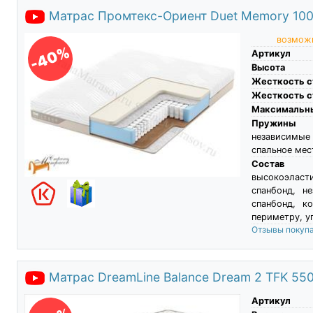
Матрас Промтекс-Ориент Duet Memory 100
возможн
-40%
Артикул
Высота
Жесткость с
Жесткость с
Максимальны
Пружины
независимые
спальное мес
Состав
высокоэласти
спанбонд, н
спанбонд, к
периметру, у
Отзывы покуп
Матрас DreamLine Balance Dream 2 TFK 55
Артикул