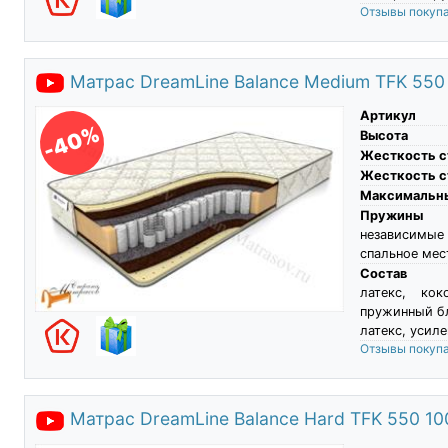
Отзывы покуп
Матрас DreamLine Balance Medium TFK 550
Артикул
-40%
Высота
Жесткость с
Жесткость с
Максимальны
Пружины
независимы
спальное мес
Состав
латекс, кок
пружинный бл
латекс, усил
Отзывы покуп
Матрас DreamLine Balance Hard TFK 550 1