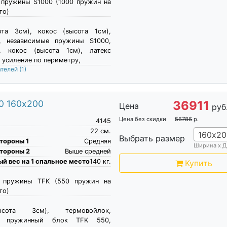
 пружины S1000 (1000 пружин на
то)
ота 3см), кокос (высота 1см),
, независимые пружины S1000,
, кокос (высота 1см), латекс
, усиление по периметру,
ателей
(1)
0 160х200
36911
Цена
руб
Цена без скидки
56786
р.
4145
22
см.
160х20
Выбрать размер
тороны 1
Средняя
Ширина х Д
тороны 2
Выше средней
й вес на 1 спальное место
140
кг.
Купить
е пружины TFK (550 пружин на
то)
сота 3см), термовойлок,
й пружинный блок TFK 550,