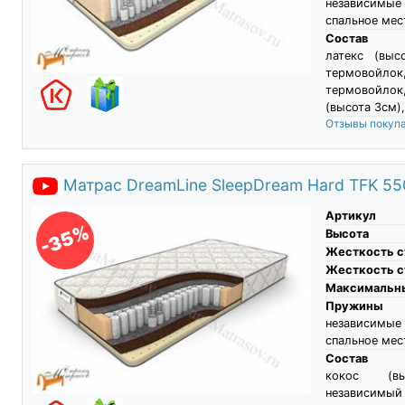
независимые
спальное мес
Состав
латекс (выс
термовойлок
термовойлок
(высота 3см)
Отзывы покуп
Матрас DreamLine SleepDream Hard TFK 55
Артикул
-35%
Высота
Жесткость с
Жесткость с
Максимальны
Пружины
независимы
спальное мес
Состав
кокос (вы
независимы