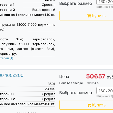
160х20
Выбрать размер
тороны 1
Средняя
Ширина х Д
тороны 2
Выше средней
й вес на 1 спальное место
140
кг.
Купить
 пружины S1000 (1000 пружин на
то)
сота 3см), термовойлок,
 пружины S1000, термовойлок,
та 1см), латекс (высота 3см),
периметру,
ателей
(1)
00 160х200
50657
Цена
руб
Цена без скидки
101314
р.
3501
23
см.
160х20
Выбрать размер
тороны 1
Средняя
Ширина х Д
тороны 2
Средняя
й вес на 1 спальное место
150
кг.
Купить