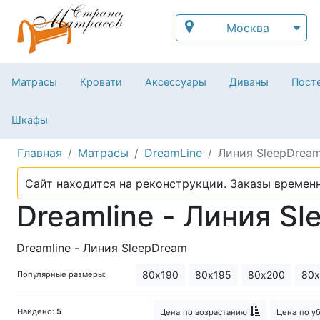
Москва
Матрасы
Кровати
Аксессуары
Диваны
Посте
Шкафы
Главная
Матрасы
DreamLine
Линия SleepDrea
Сайт находится на реконструкции. Заказы временн
Dreamline - Линия S
Dreamline - Линия SleepDream
80х190
80х195
80х200
80х
Популярные размеры:
Найдено:
5
Цена
по возрастанию
Цена
по у