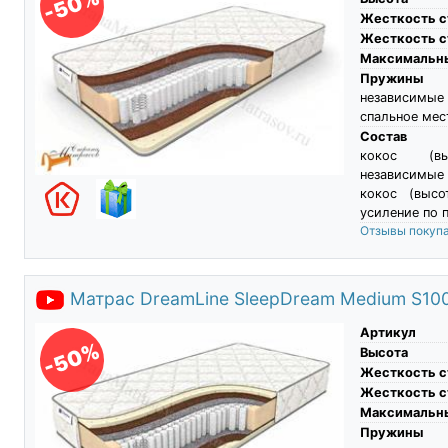
-50%
Жесткость с
Жесткость с
Максимальны
Пружины
независимые
спальное мес
Состав
кокос (вы
независимые
кокос (высо
усиление по 
Отзывы покуп
Матрас DreamLine SleepDream Medium S10
Артикул
-50%
Высота
Жесткость с
Жесткость с
Максимальны
Пружины