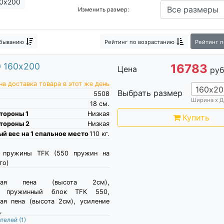
0х200
Изменить размер:
матрас
Зональный матрас
Релакс матрасы
Матрас Плюс
 беспружинные кокосовые
Импортные матрасы
Пуф-матр
убыванию
Рейтинг
по возрастанию
Рейтинг
п
0 160х200
16783
Цена
руб
а доставка товара в этот же день
160х20
Выбрать размер
5508
Ширина х Д
18
см.
тороны 1
Низкая
Купить
тороны 2
Низкая
й вес на 1 спальное место
110
кг.
е пружины TFK (550 пружин на
то)
еская пена (высота 2см),
й пружинный блок TFK 550,
ая пена (высота 2см), усиление
,
ателей
(1)