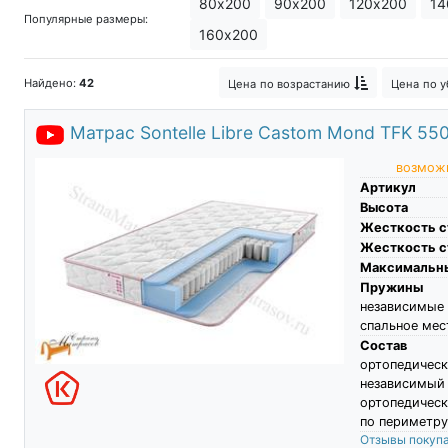
80х200
90х200
120х200
14
Популярные размеры:
Спящий матрас
Анатомический 
160х200
Американские матрасы
Матрасы
Найдено:
42
Цена
по возрастанию
Цена
по 
Матрас Sontelle Libre Castom Mond TFK 55
возможн
Артикул
Высота
Жесткость с
Жесткость с
Максимальны
Пружины
независимы
спальное мес
Состав
ортопедич
независимы
ортопедическ
по периметру
Отзывы покуп