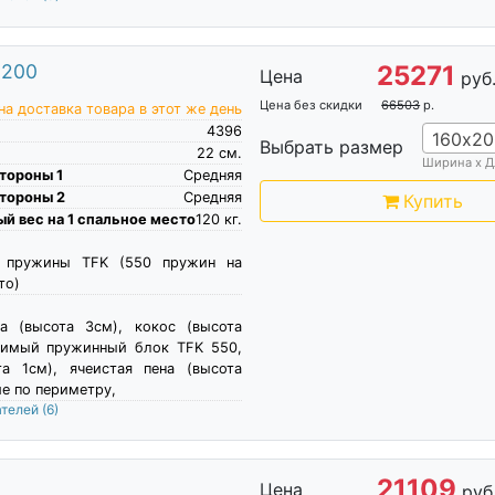
х200
25271
Цена
руб
Цена без скидки
66503
р.
а доставка товара в этот же день
4396
160х20
Выбрать размер
22
см.
Ширина х Д
тороны 1
Средняя
тороны 2
Средняя
Купить
й вес на 1 спальное место
120
кг.
е пружины TFK (550 пружин на
то)
на (высота 3см), кокос (высота
исимый пружинный блок TFK 550,
та 1см), ячеистая пена (высота
ие по периметру,
ателей
(6)
21109
Цена
руб