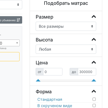
Подобрать матрас
Матрас Balance
Матрас Слип
асы складные
Размер
о убыванию
.
Высота
0
лина
Цена
от
до
Форма
Стандартная
В скрученом виде