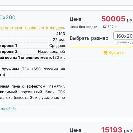
60х200
50005
Цена
ру
Цена без скидки
131592
р.
а доставка товара в этот же день
4193
160х20
Выбрать размер
22
см.
Ширина х Д
тороны 1
Средняя
тороны 2
Ниже средней
Купить
й вес на 1 спальное место
120
кг.
е пружины TFK (550 пружин на
то)
чная пена c эффектом "памяти",
зависимый пружинный блок TFK
 латекс (высота 3см), усиление по
ателей
(6)
15193
Цена
руб