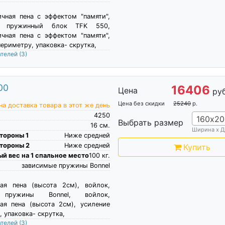
чная пена c эффектом "памяти",
й пружинный блок TFK 550,
чная пена c эффектом "памяти",
периметру, упаковка- скрутка,
ателей
(3)
00
16406
Цена
руб
Цена без скидки
25240
р.
а доставка товара в этот же день
4250
160х20
Выбрать размер
16
см.
Ширина х Д
тороны 1
Ниже средней
тороны 2
Ниже средней
Купить
й вес на 1 спальное место
100
кг.
зависимые пружины Bonnel
кая пена (высота 2см), войлок,
 пружины Bonnel, войлок,
ая пена (высота 2см), усиление
, упаковка- скрутка,
ателей
(3)