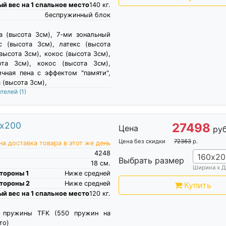
й вес на 1 спальное место
140
кг.
беспружинный блок
а (высота 3см), 7-ми зональный
с (высота 3см), латекс (высота
(высота 3см), кокос (высота 3см),
ота 3см), кокос (высота 3см),
чная пена c эффектом "памяти",
 (высота 3см),
ателей
(1)
0х200
27498
Цена
руб
Цена без скидки
72363
р.
а доставка товара в этот же день
4248
160х20
Выбрать размер
18
см.
Ширина х Д
тороны 1
Ниже средней
тороны 2
Ниже средней
Купить
й вес на 1 спальное место
120
кг.
е пружины TFK (550 пружин на
то)