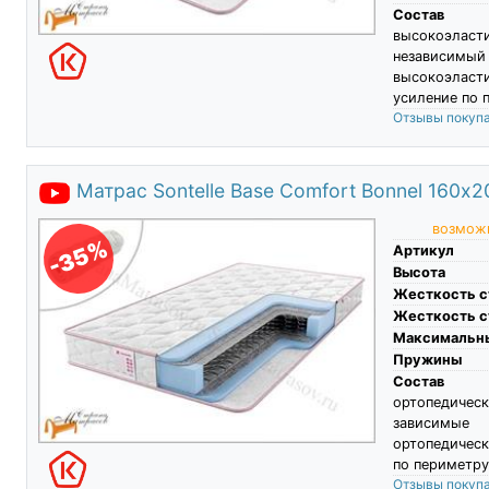
Состав
высокоэласти
независимы
высокоэласти
усиление по 
Отзывы покуп
Матрас Sontelle Base Comfort Bonnel 160х2
возможн
-35%
Артикул
Высота
Жесткость с
Жесткость с
Максимальны
Пружины
Состав
ортопедичес
зависимые
ортопедическ
по периметру
Отзывы покуп