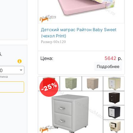
Детский матрас Райтон Baby Sweet
(чехол Print)
Размер 60х120
.
Цена:
5642
р.
Подробнее
0
лина
-25%