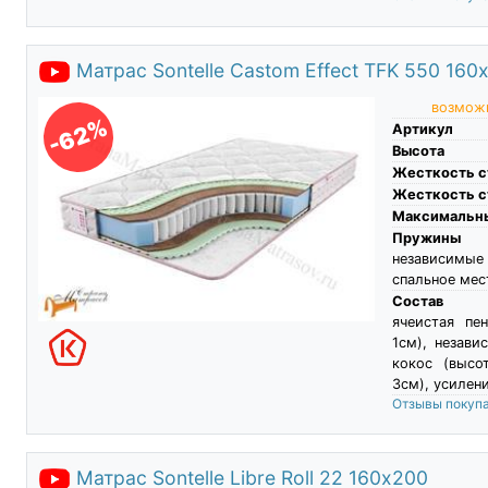
Матрас Sontelle Castom Effect TFK 550 160
возможн
-62%
Артикул
Высота
Жесткость с
Жесткость с
Максимальны
Пружины
независимы
спальное мес
Состав
ячеистая пе
1см), незав
кокос (высо
3см), усилен
Отзывы покуп
Матрас Sontelle Libre Roll 22 160х200