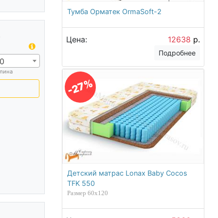
Тумба Орматек OrmaSoft-2
.
Цена:
12638
р.
Подробнее
0
лина
-27%
Детский матрас Lonax Baby Cocos
TFK 550
Размер 60х120
.