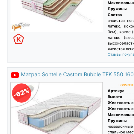
Максимальны
Пружины
Состав
ячеистая пен
латекс, коко
3см), кокос 
латекс (выс
высокоэласти
ячеистая пена
Отзывы покуп
Матрас Sontelle Castom Bubble TFK 550 16
возможн
-62%
Артикул
Высота
Жесткость с
Жесткость с
Максимальны
Пружины
независимы
спальное мес