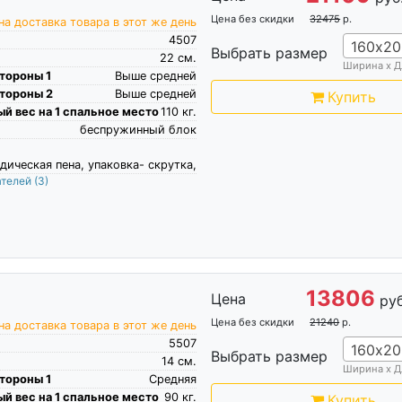
Цена без скидки
32475
р.
а доставка товара в этот же день
4507
160х20
Выбрать размер
22
см.
Ширина х Д
тороны 1
Выше средней
тороны 2
Выше средней
Купить
й вес на 1 спальное место
110
кг.
беспружинный блок
дическая пена, упаковка- скрутка,
ателей
(3)
13806
Цена
руб
Цена без скидки
21240
р.
а доставка товара в этот же день
5507
160х20
Выбрать размер
14
см.
Ширина х Д
тороны 1
Средняя
й вес на 1 спальное место
90
кг.
Купить