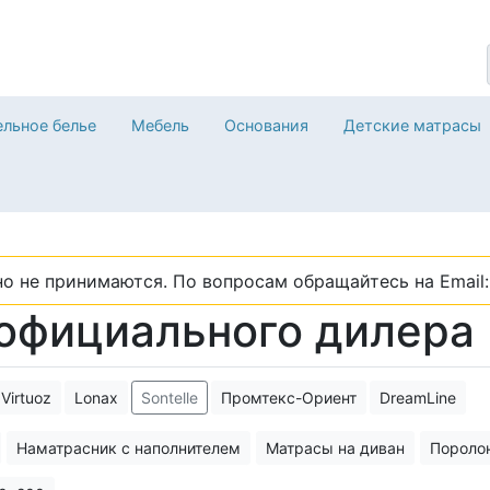
льное белье
Мебель
Основания
Детские матрасы
о не принимаются. По вопросам обращайтесь на Email: 
 официального дилера
Virtuoz
Lonax
Sontelle
Промтекс-Ориент
DreamLine
Наматрасник с наполнителем
Матрасы на диван
Пороло
расы
Складные матрасы
Матрас с искусственным латексо