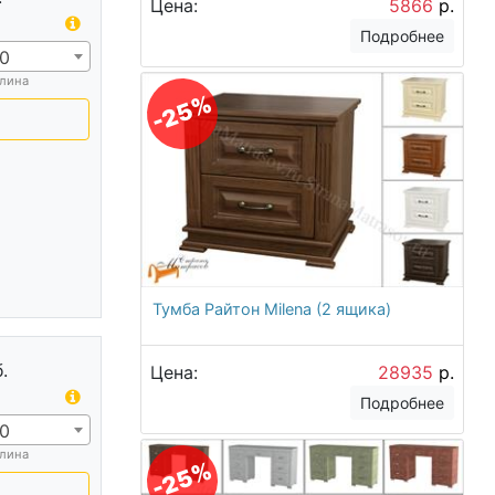
Цена:
5866
р.
Подробнее
0
лина
-25%
Тумба Райтон Milena (2 ящика)
.
Цена:
28935
р.
Подробнее
0
лина
-25%