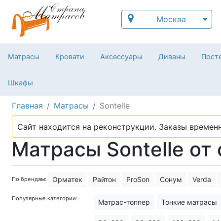
Москва
Матрасы
Кровати
Аксессуары
Диваны
Посте
Шкафы
Главная
Матрасы
Sontelle
Сайт находится на реконструкции. Заказы временн
Матрасы Sontelle от
Орматек
Райтон
ProSon
Сонум
Verda
По брендам:
Популярные категории:
Матрас-топпер
Тонкие матрасы
Матрас для сна
Пружинные мат