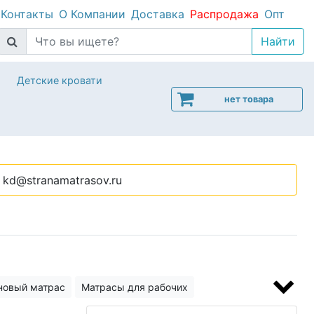
Контакты
О Компании
Доставка
Распродажа
Опт
Детские кровати
нет товара
kd@stranamatrasov.ru
новый матрас
Матрасы для рабочих
м
Матрасы 30 см высотой
Матрас Comfort