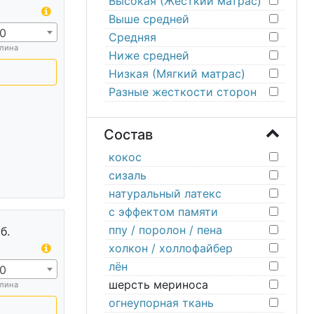
Высокая (Жесткий матрас)
Выше средней
0
Средняя
лина
Ниже средней
Низкая (Мягкий матрас)
Разные жесткости сторон
Состав
кокос
сизаль
натуральный латекс
с эффектом памяти
ппу / поролон / пена
б.
холкон / холлофайбер
лён
0
шерсть мериноса
лина
огнеупорная ткань