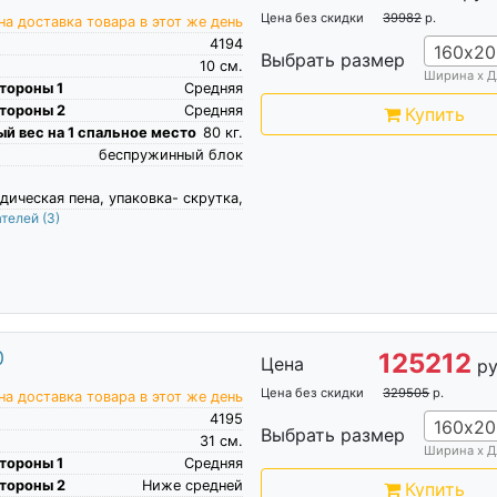
Цена без скидки
39982
р.
а доставка товара в этот же день
4194
160х20
Выбрать размер
10
см.
Ширина х Д
тороны 1
Средняя
тороны 2
Средняя
Купить
й вес на 1 спальное место
80
кг.
беспружинный блок
дическая пена, упаковка- скрутка,
ателей
(3)
0
125212
Цена
ру
Цена без скидки
329505
р.
а доставка товара в этот же день
4195
160х20
Выбрать размер
31
см.
Ширина х Д
тороны 1
Средняя
тороны 2
Ниже средней
Купить