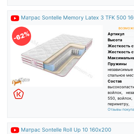
Матрас Sontelle Memory Latex 3 TFK 500 1
возможн
-62%
Артикул
Высота
Жесткость с
Жесткость с
Максимальны
Пружины
независимы
спальное мес
Состав
высокоэласти
войлок, не
550, войлок,
периметру,
Отзывы покуп
Матрас Sontelle Roll Up 10 160х200