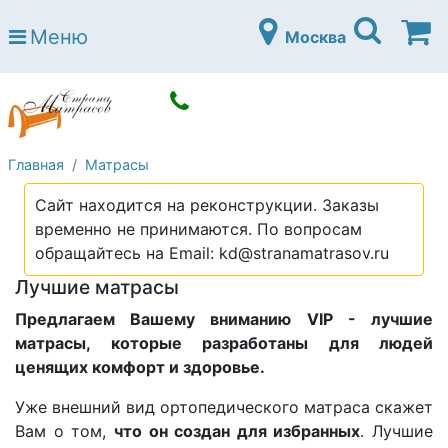
Страна матрасов
Меню
Москва
Open submenu (Матрасы)
Матрасы
Open submenu (Кровати)
Кровати
Open submenu (Аксессуары)
Аксессуары
Главная
Матрасы
Open submenu (Диваны)
Диваны
Сайт находится на реконструкции. Заказы
Open submenu (Постельное белье)
Постельное белье
временно не принимаются. По вопросам
Open submenu (Мебель)
обращайтесь на Email: kd@stranamatrasov.ru
Мебель
Лучшие матрасы
Open submenu (Основания)
Основания
Предлагаем Вашему вниманию VIP - лучшие
Open submenu (Детские матрасы)
Детские матрасы
матрасы, которые разработаны для людей
ценящих комфорт и здоровье.
Open submenu (Детские кровати)
Детские кровати
Уже внешний вид ортопедического матраса скажет
Open submenu (Шкафы)
Шкафы
Вам о том,
что он создан для избранных
. Лучшие