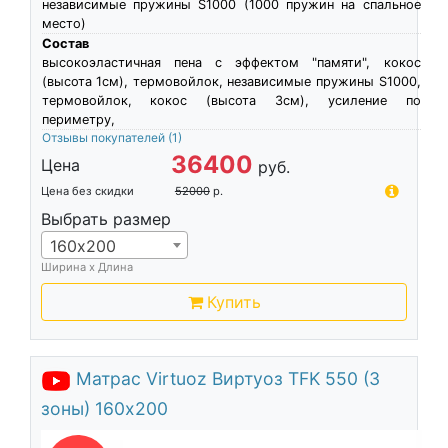
независимые пружины S1000 (1000 пружин на спальное
место)
Состав
высокоэластичная пена c эффектом "памяти", кокос
(высота 1см), термовойлок, независимые пружины S1000,
термовойлок, кокос (высота 3см), усиление по
периметру,
Отзывы покупателей
(1)
36400
Цена
руб.
Цена без скидки
52000
р.
Выбрать размер
160х200
Ширина х Длина
Купить
Матрас Virtuoz Виртуоз TFK 550 (3
зоны) 160х200