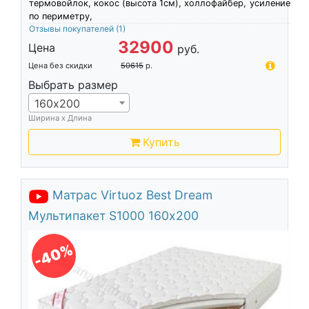
термовойлок, кокос (высота 1см), холлофайбер, усиление
по периметру,
Отзывы покупателей
(1)
32900
Цена
руб.
Цена без скидки
50615
р.
Выбрать размер
160х200
Ширина х Длина
Купить
Матрас Virtuoz Best Dream
Мультипакет S1000 160х200
-40%