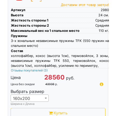
Доставим этот товар завтра!
Артикул
2980
Высота
24
см.
Жесткость стороны 1
Средняя
Жесткость стороны 2
Средняя
Максимальный вес на 1 спальное место
110
кг.
Пружины
3-х зональные независимые пружины TFK (550 пружин на
спальное место)
Состав
холлофайбер, кокос (высота 1см), термовойлок, 3 зоны,
независимые пружины TFK 550, термовойлок, кокос
(высота 1см), холлофайбер, усиление по периметру,
Отзывы покупателей
(3)
28560
Цена
руб.
Цена без скидки
43938
р.
Выбрать размер
160х200
Ширина х Длина
Купить