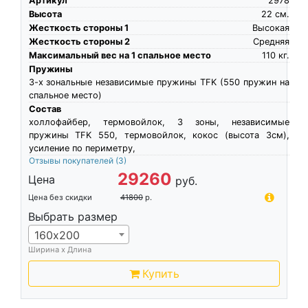
Артикул
2978
Высота
22
см.
Жесткость стороны 1
Высокая
Жесткость стороны 2
Средняя
Максимальный вес на 1 спальное место
110
кг.
Пружины
3-х зональные независимые пружины TFK (550 пружин на
спальное место)
Состав
холлофайбер, термовойлок, 3 зоны, независимые
пружины TFK 550, термовойлок, кокос (высота 3см),
усиление по периметру,
Отзывы покупателей
(3)
29260
Цена
руб.
Цена без скидки
41800
р.
Выбрать размер
160х200
Ширина х Длина
Купить