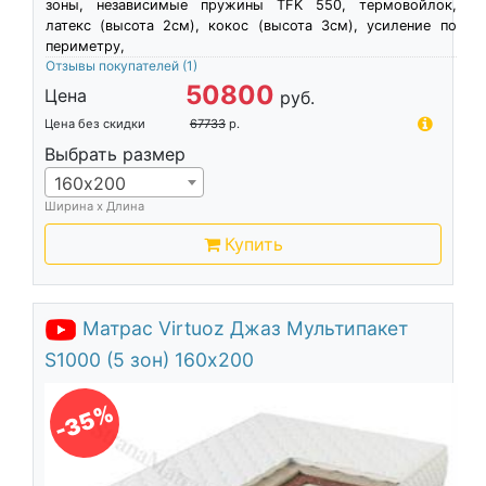
зоны, независимые пружины TFK 550, термовойлок,
латекс (высота 2см), кокос (высота 3см), усиление по
периметру,
Отзывы покупателей
(1)
50800
Цена
руб.
Цена без скидки
67733
р.
Выбрать размер
160х200
Ширина х Длина
Купить
Матрас Virtuoz Джаз Мультипакет
S1000 (5 зон) 160х200
-35%