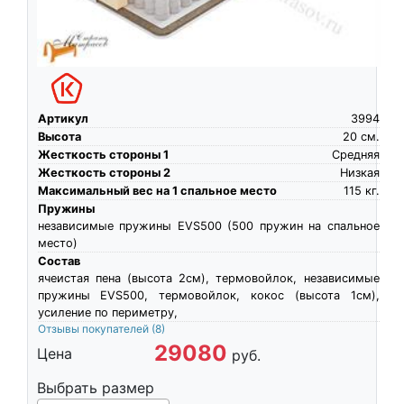
Артикул
3994
Высота
20
см.
Жесткость стороны 1
Средняя
Жесткость стороны 2
Низкая
Максимальный вес на 1 спальное место
115
кг.
Пружины
независимые пружины EVS500 (500 пружин на спальное
место)
Состав
ячеистая пена (высота 2см), термовойлок, независимые
пружины EVS500, термовойлок, кокос (высота 1см),
усиление по периметру,
Отзывы покупателей
(8)
29080
Цена
руб.
Выбрать размер