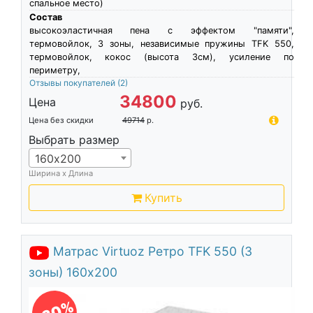
спальное место)
Состав
высокоэластичная пена c эффектом "памяти",
термовойлок, 3 зоны, независимые пружины TFK 550,
термовойлок, кокос (высота 3см), усиление по
периметру,
Отзывы покупателей
(2)
34800
Цена
руб.
Цена без скидки
49714
р.
Выбрать размер
160х200
Ширина х Длина
Купить
Матрас Virtuoz Ретро TFK 550 (3
зоны) 160х200
-30%