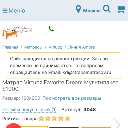
Страна матрасов
Меню
Москва
Open submenu (Матрасы)
Матрасы
Open submenu (Кровати)
Кровати
Open submenu (Аксессуары)
Аксессуары
Главная
Матрасы
Virtuoz
Линия Amore
Open submenu (Диваны)
Диваны
Сайт находится на реконструкции. Заказы
Open submenu (Постельное белье)
Постельное белье
временно не принимаются. По вопросам
Open submenu (Мебель)
обращайтесь на Email: kd@stranamatrasov.ru
Мебель
Матрас Virtuoz Favorite Dream Мультипакет
Open submenu (Основания)
Основания
S1000
Open submenu (Детские матрасы)
Детские матрасы
Размер: 160х200
Посмотреть все размеры
Open submenu (Детские кровати)
Детские кровати
Отзывы покупателей
(1)
Артикул:
3048
Open submenu (Шкафы)
Рейтинг товара
Шкафы