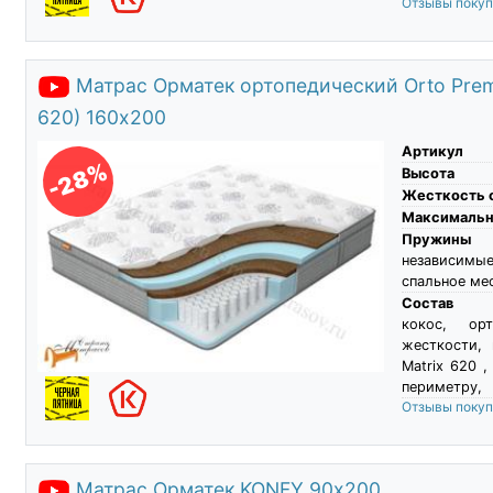
Отзывы поку
Матрас Орматек ортопедический Orto Prem
620) 160х200
Артикул
-28%
Высота
Жесткость 
Максимальны
Пружины
независимые
спальное ме
Состав
кокос, ор
жесткости,
Matrix 620 ,
периметру,
Отзывы поку
Матрас Орматек KONFY 90х200