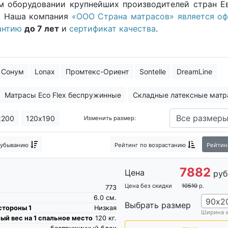
м оборудовании крупнейших производителей стран 
. Наша компания
«ООО Страна матрасов» является о
антию
до 7 лет
и
сертификат качества
.
Сонум
Lonax
Промтекс-Ориент
Sontelle
DreamLine
Матрасы Eco Flex беспружинные
Складные латексные матр
ие матрасы Орматек
х200
120х190
Изменить размер:
 убыванию
Рейтинг
по возрастанию
Рейтин
7882
Цена
руб
Цена без скидки
10510
р.
773
6.0
см.
90х2
Выбрать размер
стороны 1
Низкая
Ширина 
й вес на 1 спальное место
120
кг.