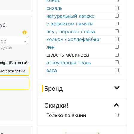
кокос
сизаль
натуральный латекс
с эффектом памяти
уб.
ппу / поролон / пена
холкон / холлофайбер
200
лён
х Длина
шерсть мериноса
огнеупорная ткань
eige (Бежевый)
вата
ие расцветки
Бренд
Скидки!
Только по акции