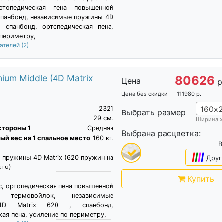
ортопедическая пена повышенной
спанбонд, независимые пружины 4D
, спанбонд, ортопедическая пена,
 периметру,
пателей
(2)
um Middle (4D Matrix
80626
Цена
р
Цена без скидки
111980
р.
160х
2321
Выбрать размер
29
см.
Ширина 
стороны 1
Средняя
Выбрана расцветка:
й вес на 1 спальное место
160
кг.
B
|
|
|
|
 пружины 4D Matrix (620 пружин на
Друг
сто)
Купить
с, ортопедическая пена повышенной
, термовойлок, независимые
4D Matrix 620 , спанбонд,
ая пена, усиление по периметру,