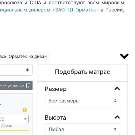
Евросоюза и США и соответствуют всем мировым
фициальным дилером «ЗАО ТД Орматек»
в России,
асы Орматек на диван
Подобрать матрас
г
по убыванию
Размер
.
Высота
00
х Длина