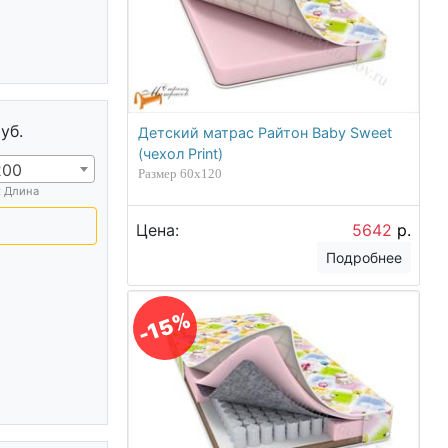
уб.
Детский матрас Райтон Baby Sweet
(чехол Print)
200
Размер 60х120
х Длина
Цена:
5642
р.
Подробнее
-15%