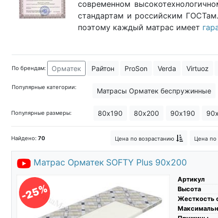
современном высокотехнологично
стандартам и российским ГОСТам
поэтому каждый матрас имеет
гар
Орматек
Райтон
ProSon
Verda
Virtuoz
По брендам:
Популярные категории:
Матрасы Орматек беспружинные
Матрасы Орматек в рулоне
Тонк
80х190
80х200
90х190
90
Популярные размеры:
Найдено:
70
Цена
по возрастанию
Цена
по
Матрас Орматек SOFTY Plus 90х200
Артикул
-25%
Высота
Жесткость 
Максимальны