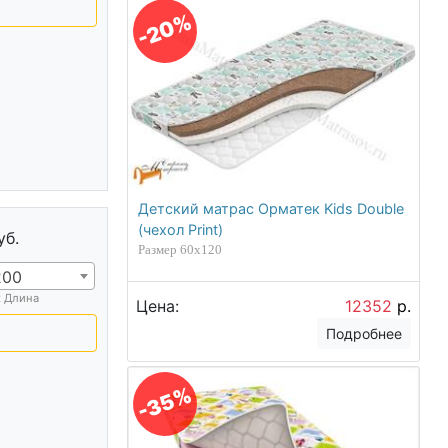
-20%
Детский матрас Орматек Kids Double
(чехол Print)
уб.
Размер 60х120
200
х Длина
Цена:
12352
р.
Подробнее
-35%