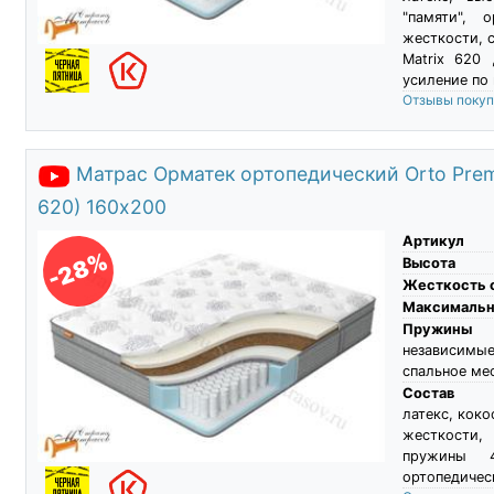
"памяти", 
жесткости, 
Matrix 620 
усиление по
Отзывы поку
Матрас Орматек ортопедический Orto Premi
620) 160х200
Артикул
-28%
Высота
Жесткость 
Максимальны
Пружины
независимые
спальное ме
Состав
латекс, коко
жесткости
пружины 
ортопедическ