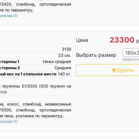
S420, спанбонд, ортопедическая
ие по периметру,
пателей
(1)
23300
Цена
р
3139
160х
Выбрать размер
23
см.
Ширина 
стороны 1
Ниже средней
стороны 2
Средняя
Купить
й вес на 1 спальное место
140
кг.
е пружины EVS500 (500 пружин на
сто)
на, кокос, спанбонд, независимые
S500, спанбонд, ортопедическая
ая пена, усиление по периметру,
пателей
(1)