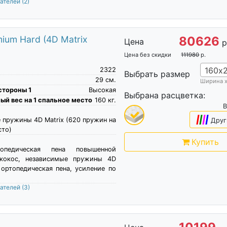
пателей
(2)
ium Hard (4D Matrix
80626
Цена
р
Цена без скидки
111980
р.
160х
2322
Выбрать размер
29
см.
Ширина 
стороны 1
Высокая
Выбрана расцветка:
й вес на 1 спальное место
160
кг.
B
|
|
|
|
 пружины 4D Matrix (620 пружин на
Друг
сто)
Купить
топедическая пена повышенной
 кокос, независимые пружины 4D
 ортопедическая пена, усиление по
пателей
(3)