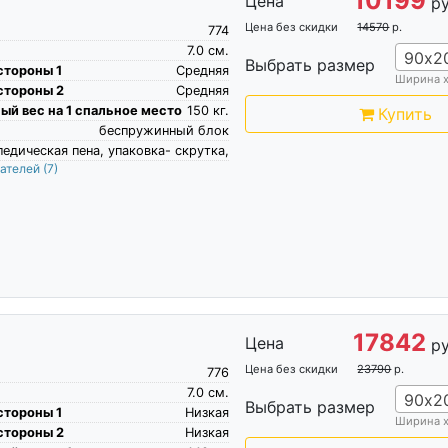
10199
Цена
ру
Цена без скидки
14570
р.
774
7.0
см.
90х2
Выбрать размер
стороны 1
Средняя
Ширина 
стороны 2
Средняя
й вес на 1 спальное место
150
кг.
Купить
беспружинный блок
едическая пена, упаковка- скрутка,
пателей
(7)
17842
Цена
ру
Цена без скидки
23790
р.
776
7.0
см.
90х2
Выбрать размер
стороны 1
Низкая
Ширина 
стороны 2
Низкая