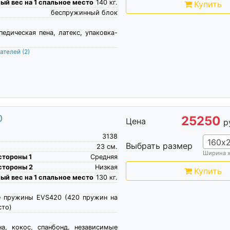
й вес на 1 спальное место
140
кг.
Купить
беспружинный блок
педическая пена, латекс, упаковка-
пателей
(2)
0
25250
Цена
р
3138
160х
Выбрать размер
23
см.
Ширина 
стороны 1
Средняя
стороны 2
Низкая
Купить
й вес на 1 спальное место
130
кг.
е пружины EVS420 (420 пружин на
сто)
на, кокос, спанбонд, независимые