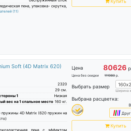
беспружинный блок
Купить
едическая пена, упаковка- скрутка,
пателей
(11)
um Soft (4D Matrix 620)
80626
Цена
р
Цена без скидки
111980
р.
160х
2320
Выбрать размер
29
см.
Ширина 
стороны 1
Низкая
Выбрана расцветка:
й вес на 1 спальное место
160
кг.
B
|
|
|
|
 пружины 4D Matrix (620 пружин на
Друг
сто)
Купить
сокоэластичная пена c эффектом