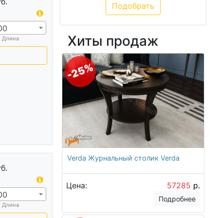
б.
00
Хиты продаж
х Длина
-25%
Verda Журнальный столик Verda
б.
Цена:
57285
р.
00
Подробнее
х Длина