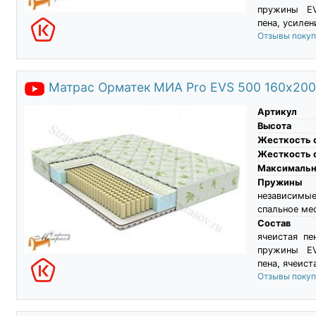
пружины EV
пена, усилен
Отзывы поку
Матрас Орматек МИА Pro EVS 500 160х200
Артикул
Высота
Жесткость 
Жесткость 
Максимальны
Пружины
независимы
спальное ме
Состав
ячеистая пе
пружины EV
пена, ячеист
Отзывы поку