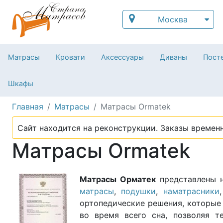
Москва
Матрасы
Кровати
Аксессуары
Диваны
Посте
Шкафы
Главная
Матрасы
Матрасы Ormatek
Сайт находится на реконструкции. Заказы временн
Матрасы Ormatek
Матрасы Орматек
представлены 
матрасы
,
подушки
,
наматрасники
ортопедические решения, которые
во время всего сна, позволяя т