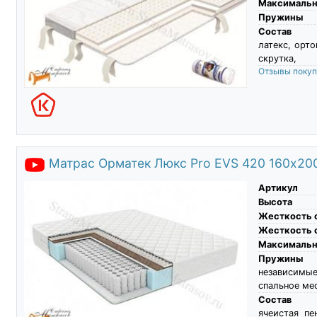
Максимальны
Пружины
Состав
латекс, орто
скрутка,
Отзывы поку
Матрас Орматек Люкс Pro EVS 420 160х20
Артикул
Высота
Жесткость 
Жесткость 
Максимальны
Пружины
независимы
спальное ме
Состав
ячеистая пе