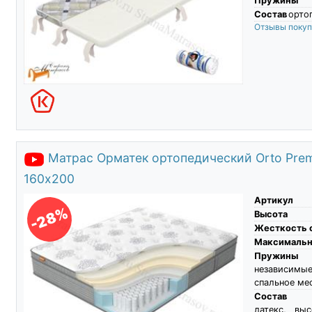
Пружины
Состав
ортоп
Отзывы поку
Матрас Орматек ортопедический Orto Premi
160х200
Артикул
-28%
Высота
Жесткость 
Максимальны
Пружины
независимые
спальное ме
Состав
латекс, вы