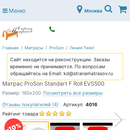
Страна матрасов
Меню
Москва
Open submenu (Матрасы)
Матрасы
Open submenu (Кровати)
Кровати
Open submenu (Аксессуары)
Аксессуары
Главная
Матрасы
ProSon
Линия Twist
Open submenu (Диваны)
Диваны
Сайт находится на реконструкции. Заказы
Open submenu (Постельное белье)
Постельное белье
временно не принимаются. По вопросам
Open submenu (Мебель)
обращайтесь на Email: kd@stranamatrasov.ru
Мебель
Матрас ProSon Standart F Roll EVS500
Open submenu (Основания)
Основания
Размер: 160х200
Посмотреть все размеры
Open submenu (Детские матрасы)
Детские матрасы
Отзывы покупателей
(4)
Артикул:
4016
Open submenu (Детские кровати)
Детские кровати
Рейтинг товара
Open submenu (Шкафы)
Шкафы
-10%